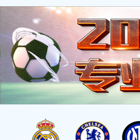
星空
自创立以来，平台始终坚
赛事服务生态系统。 十
作为领先的
星空网官方站入
服务体系。 平台支持 PC、
安全是基础保障。我们引入多
统稳定。 所有信息传输均通
在服务方面，星空网官方站入