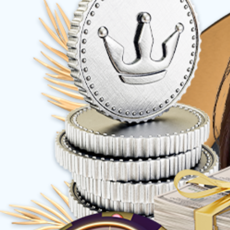
“完全出乎意料的好”
“设
朋友推荐的，一开始没在意，结果发
界面
现星空网官方站入口比想象中更流
本。
畅，数据更新快，还能设定提醒，功
网官
能挺全。
小林 · 广州
已验证用户
星空网官方站入口坚持以用户