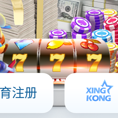
以技术创新为驱动
融合实时数据处理与前沿 AI 模型，提升直播服
务的智能化水平。
联系我们
快速导航
App下载