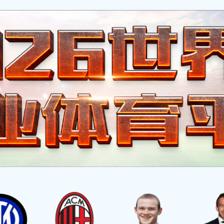
App下载
关于我们
体育报道
网官方站入口，值得信赖的数字体
持“以技术驱动体验、以数据构建价值”为核心理念，专注打造一
余年深耕亚洲市场，我们的服务网络覆盖多个国家与地区，赢得了
口
平台，我们融合全球架构与赛事数据接口，构建覆盖体育赛事
H5、APP 多端接入，并配备防劫持机制与加速网络，保障在不
重加密机制、AI 风控体系与实时监测模块，自动识别潜在异常
过银行级加密协议处理，确保每一次使用都安全可靠。
口 设有 24 小时客服中心，提供多语言即时响应。 同时平台